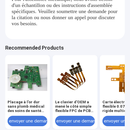
d'un échantillon ou des instructions d'assemblée
spécifiques. Veuillez soumettre une demande pour
la citation ou nous donner un appel pour discuter
vos besoins.
Recommended Products
Placage à l'or dur
Le clavier d'OEM a
Carte électron
sans plomb médical
mené le côté simple
flexible 0.07
des soins de santé
flexible FPC de PCBs
rigide multico
PCBA HASL de CEM1
fabrication de carte
fabriquant HD
CEM3
PCB de 8 couches
envoyer une demande
envoyer une demande
envoyer une