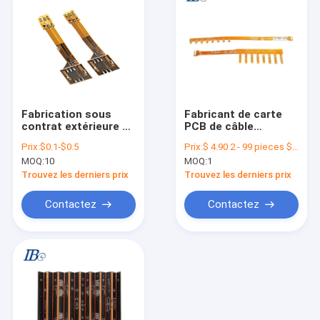
Fabrication sous
Fabricant de carte
contrat extérieure de
PCB de câble
Pcba d'Assemblée de
d'Assemblée du
Prix:
$0.1-$0.5
Prix:
$ 4.90 2 - 99 pieces $2.90 100 - 999 pieces $0.90>= 1000 pieces
carte PCB de bâti
dispositif médical
MOQ:
10
MOQ:
1
d'IBE 1-32L
PCBA FPC de service
d'ODM d'OEM
Trouvez les derniers prix
Trouvez les derniers prix
Contactez
Contactez
Maison
Produits
Au sujet de nous