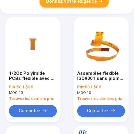
Donnez votre exigence
1/2Oz Polyimide
Assemblée flexible
PCBs flexible avec pi
ISO9001 sans plomb
Soldermask jaune
de circuit imprimé de
Prix:
$0.1-$0.5
Prix:
$0.1-$0.5
blanc matériel
Fpc de l'en cuivre 2oz
MOQ:
10
MOQ:
10
Trouvez les derniers prix
Trouvez les derniers prix
Contactez
Contactez