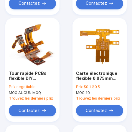
Contactez
Contactez
Tour rapide PCBs
Carte électronique
flexible DIY
flexible 0.075mm
200mm*90mm haut
rigide multicouche
Prix:
negotiable
Prix:
$0.1-$0.5
TG d'IATF TS16949
fabriquant HDI
MOQ:
AUCUN MOQ
MOQ:
10
Trouvez les derniers prix
Trouvez les derniers prix
Contactez
Contactez