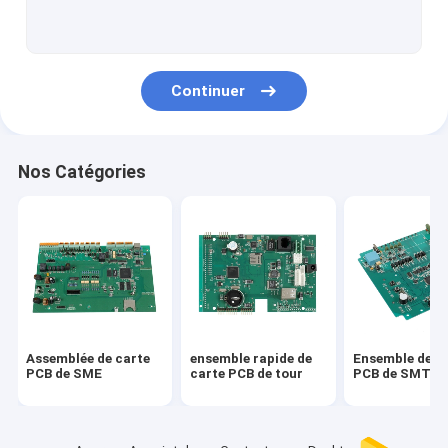
PCBA
PCBS MULTICOUCHE
Continuer
CARTE PCB D'ALU
PCBs flexible
Nos Catégories
Carte PCB de Flex Rigid
Assemblée de carte PCB de prototype
PCBA des véhicules à moteur
pcba médical
Assemblée de carte
ensemble rapide de
Ensemble de c
Prototypes rapides de carte PCB de tour
PCB de SME
carte PCB de tour
PCB de SMT
Assemblée industrielle de carte PCB