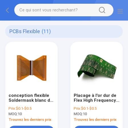
PCBs Flexible
(11)
conception flexible
Placage à l'or dur de
Soldermask blanc de
Flex High Frequency
PCBs de carte de
Pcbs Aluminum BT
Prix:
$0.1-$0.5
Prix:
$0.1-$0.5
1.6mm FPC
de 4 couches
MOQ:
10
MOQ:
10
Trouvez les derniers prix
Trouvez les derniers prix