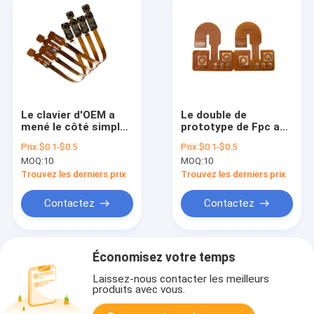
Le clavier d'OEM a
Le double de
mené le côté simple
prototype de Fpc a
flexible FPC de PCBs
dégrossi Classe
Prix:
$0.1-$0.5
Prix:
$0.1-$0.5
fabrication de carte
flexible de PCBs IPC-
MOQ:
10
MOQ:
10
PCB de 8 couches
A-610F II
Trouvez les derniers prix
Trouvez les derniers prix
Contactez
Contactez
Économisez votre temps
Laissez-nous contacter les meilleurs
produits avec vous.