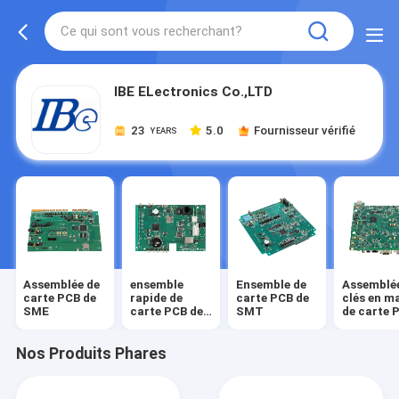
IBE ELectronics Co.,LTD
23
5.0
Fournisseur vérifié
YEARS
Assemblée de
ensemble
Ensemble de
Assemblé
carte PCB de
rapide de
carte PCB de
clés en m
SME
carte PCB de
SMT
de carte 
tour
Nos Produits Phares