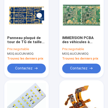
Panneau plaqué de
IMMERSION PCBA
tour de TG de taille
des véhicules à
de carte PCB de
moteur CEM1 flexible
Prix:
negotiable
Prix:
negotiable
prototypes
rigide de SMT
MOQ:
AUCUN MOQ
MOQ:
AUCUN MOQ
d'immersion d'en
fabrication de carte
cuivre rapide de l'or
PCB de 10 couches
Trouvez les derniers prix
Trouvez les derniers prix
2oz
Contactez
Contactez