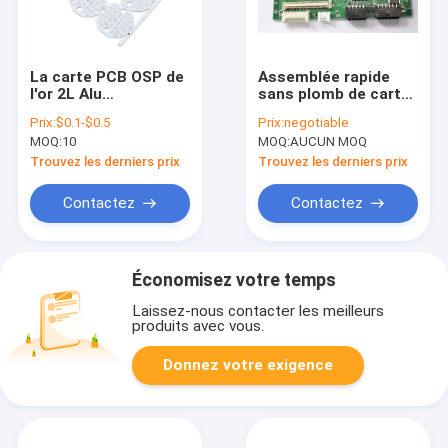
La carte PCB OSP de
Assemblée rapide
l'or 2L Alu
sans plomb de carte
d'immersion a mené
PCB de tour de BGA
Prix:
$0.1-$0.5
Prix:
negotiable
la carte d'ampoule
QFN pour le module
MOQ:
10
MOQ:
AUCUN MOQ
de remplissage
Trouvez les derniers prix
Trouvez les derniers prix
Contactez
Contactez
Économisez votre temps
Laissez-nous contacter les meilleurs
produits avec vous.
Donnez votre exigence