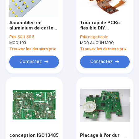
Assemblée en
Tour rapide PCBs
aluminium de carte
flexible DIY
PCB de TS16949
200mm*90mm haut
Prix:
$0.1-$0.5
Prix:
negotiable
SMT 2mm avec Cree
TG d'IATF TS16949
MOQ:
100
MOQ:
AUCUN MOQ
Led Light
Trouvez les derniers prix
Trouvez les derniers prix
Contactez
Contactez
Maison
Produits
Au sujet de nous
conception ISO13485
Placage à l'or dur