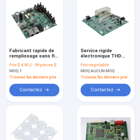
Fabricant rapide de
Service rigide
remplissage sans fil
électronique THD
de carte PCB
SMT d'Assemblée de
Prix:
$ 4.90 2 - 99 pieces $2.90 100 - 999 pieces $0.90>= 1000 pieces
Prix:
negotiable
d'Assemblée du
la carte PCB FR4 de
MOQ:
1
MOQ:
AUCUN MOQ
chargeur PCBA de
contrat rapide
téléphone portable
Trouvez les derniers prix
Trouvez les derniers prix
d'EV
Contactez
Contactez