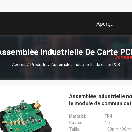
Aperçu
描
述
Assemblée Industrielle De Carte PC
Deman
Aperçu
/
Produits
/
Assemblée industrielle de carte PCB
Soumi
Assemblée industrielle n
le module de communicati
Matériel:
FR4
Couleur:
Noir
Taille:
100mm*90m