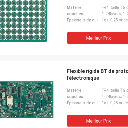
Matériel:
FR4, taille T
couches:
1-24layers, 1-
Épaisseur de cuivre:
1oz, 0,25 onc
Meilleur Prix
Flexible rigide BT de pro
l'électronique
Matériel:
FR4, taille T
couches:
1-24layers, 1-
Épaisseur de cuivre:
1oz, 0,25 onc
Meilleur Prix