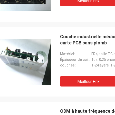
Meilleur Prix
Couche industrielle médi
carte PCB sans plomb
Matériel:
FR4, taille T
Épaisseur de cuivre:
1oz, 0,25 onc
couches:
1-24layers, 1-
Meilleur Prix
ODM à haute fréquence de