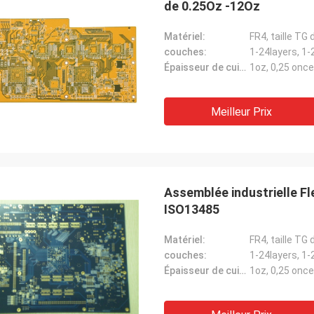
de 0.25Oz -12Oz
Matériel:
FR4, taille T
couches:
1-24layers, 1-
Épaisseur de cuivre:
1oz, 0,25 onc
Meilleur Prix
Assemblée industrielle Fl
ISO13485
Matériel:
FR4, taille T
couches:
1-24layers, 1-
Épaisseur de cuivre:
1oz, 0,25 onc