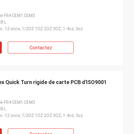
G de FR4 CEM1 CEM3
28 L
es -12 once, 1/2OZ 1OZ 2OZ 3OZ, 1-4oz, 3oz
Contactez
ex Quick Turn rigide de carte PCB d'ISO9001
G de FR4 CEM1 CEM3
28 L
es -12 once, 1/2OZ 1OZ 2OZ 3OZ, 1-4oz, 3oz