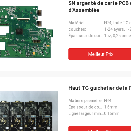
SN argenté de carte PCB 
d'Assemblée
Matériel:
FR4, taille T
couches:
1-24layers, 1-
Épaisseur de cuivre:
1oz, 0,25 onc
Meilleur Prix
Haut TG guichetier de la 
Matière première:
FR4
Épaisseur de conseil:
1.6mm
Ligne largeur minimale:
0.15mm