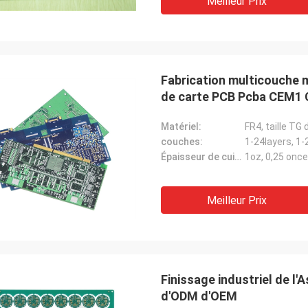
Meilleur Prix
Fabrication multicouche 
de carte PCB Pcba CEM1 C
Matériel:
FR4, taille T
couches:
1-24layers, 1-
Épaisseur de cuivre:
1oz, 0,25 onc
Meilleur Prix
Finissage industriel de l
d'ODM d'OEM