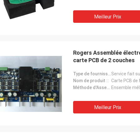
Meilleur Prix
Rogers Assemblée électr
carte PCB de 2 couches
Type de fournisseur ::
Service fait 
Nom de produit ::
Méthode d'Assemblée de carte PCB ::
Ensemble mél
Meilleur Prix