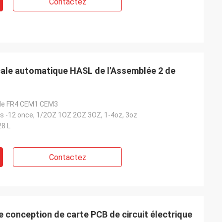
Contactez
cale automatique HASL de l'Assemblée 2 de
G de FR4 CEM1 CEM3
es -12 once, 1/2OZ 1OZ 2OZ 3OZ, 1-4oz, 3oz
28 L
Contactez
 conception de carte PCB de circuit électrique