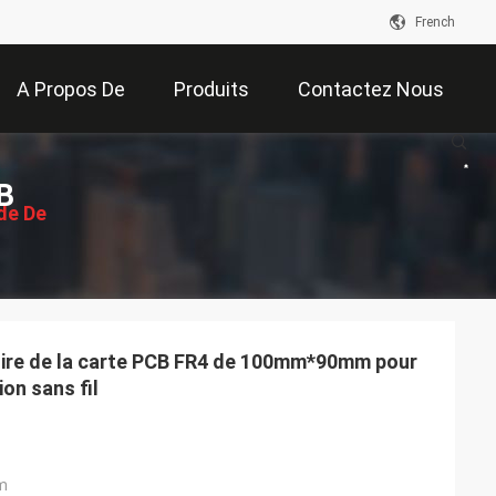
French
A Propos De
Produits
Contactez Nous
Nous
B
de De
ssion
oire de la carte PCB FR4 de 100mm*90mm pour
on sans fil
m