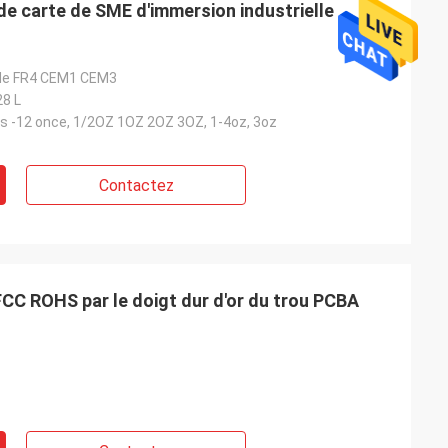
de carte de SME d'immersion industrielle
G de FR4 CEM1 CEM3
28 L
es -12 once, 1/2OZ 1OZ 2OZ 3OZ, 1-4oz, 3oz
Contactez
FCC ROHS par le doigt dur d'or du trou PCBA