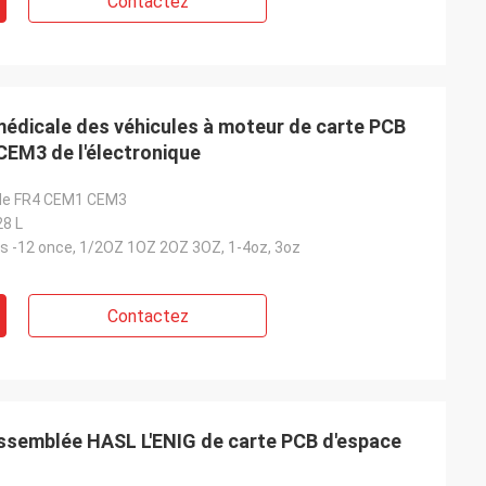
Contactez
médicale des véhicules à moteur de carte PCB
EM3 de l'électronique
G de FR4 CEM1 CEM3
28 L
es -12 once, 1/2OZ 1OZ 2OZ 3OZ, 1-4oz, 3oz
Contactez
'Assemblée HASL L'ENIG de carte PCB d'espace