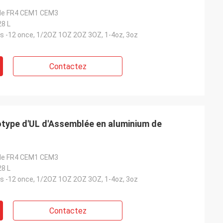
G de FR4 CEM1 CEM3
28 L
es -12 once, 1/2OZ 1OZ 2OZ 3OZ, 1-4oz, 3oz
Contactez
totype d'UL d'Assemblée en aluminium de
G de FR4 CEM1 CEM3
28 L
es -12 once, 1/2OZ 1OZ 2OZ 3OZ, 1-4oz, 3oz
Contactez