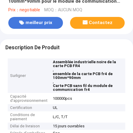
100mm*90mm pour le module de communication
sans fil
Prix：negotiable
MOQ：AUCUN MOQ
meilleur prix
Contactez
Description De Produit
Assemblée industrielle noire de la
carte PCB FR4
,
ensemble de la carte PCB fr4 de
Surligner
100mm*90mm
,
Carte PCB sans fil du module de
communication fr4
Capacité
100000pcs
d'approvisionnement
Certification
UL
Conditions de
L/C, T/T
paiement
Délai de livraison
15 jours ouvrables