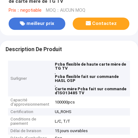
de carte mère de TG TV
Prix：negotiable
MOQ：AUCUN MOQ
meilleur prix
Contactez
Description De Produit
Pcba flexible de haute carte mère de
TG TV
,
Pcba flexible fait sur commande
Surligner
HASL OSP
,
Carte mère Pcba fait sur commande
d'ISO13485 TV
Capacité
100000pcs
d'approvisionnement
Certification
UL,ROHS
Conditions de
L/C, T/T
paiement
Délai de livraison
15 jours ouvrables