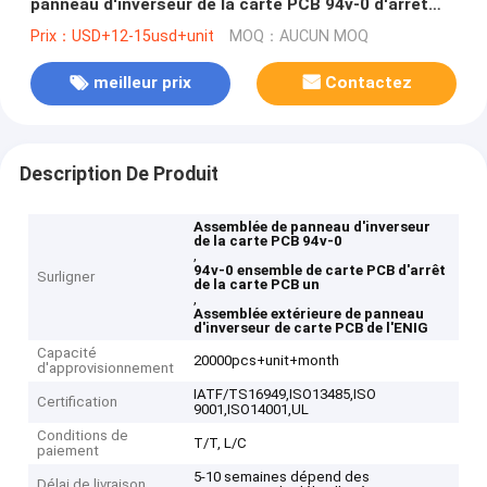
panneau d'inverseur de la carte PCB 94v-0 d'arrêt
extérieur
Prix：USD+12-15usd+unit
MOQ：AUCUN MOQ
meilleur prix
Contactez
Description De Produit
Assemblée de panneau d'inverseur
de la carte PCB 94v-0
,
94v-0 ensemble de carte PCB d'arrêt
Surligner
de la carte PCB un
,
Assemblée extérieure de panneau
d'inverseur de carte PCB de l'ENIG
Capacité
20000pcs+unit+month
d'approvisionnement
IATF/TS16949,ISO13485,ISO
Certification
9001,ISO14001,UL
Conditions de
T/T, L/C
paiement
5-10 semaines dépend des
Délai de livraison