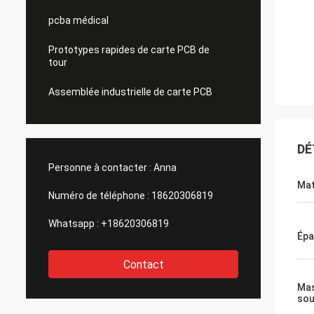
pcba médical
Prototypes rapides de carte PCB de
tour
Assemblée industrielle de carte PCB
DÉ
Personne à contacter :
Anna
Mat
Numéro de téléphone :
18620306819
Whatsapp :
+18620306819
Épa
Contact
Ma
sou