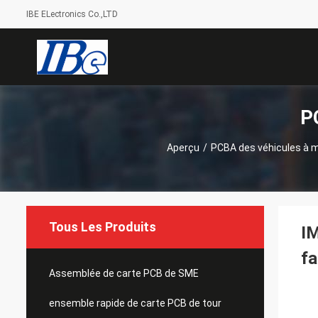
IBE ELectronics Co.,LTD
P
Aperçu
/
PCBA des véhicules à 
Tous Les Produits
IM
fa
Assemblée de carte PCB de SME
ensemble rapide de carte PCB de tour