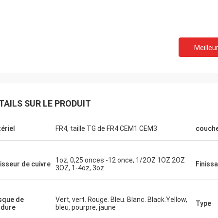
Meilleur
TAILS SUR LE PRODUIT
ériel
FR4, taille TG de FR4 CEM1 CEM3
couch
1oz, 0,25 onces -12 once, 1/2OZ 1OZ 2OZ
isseur de cuivre
Finiss
3OZ, 1-4oz, 3oz
sque de
Vert, vert. Rouge. Bleu. Blanc. Black.Yellow,
Type
dure
bleu, pourpre, jaune