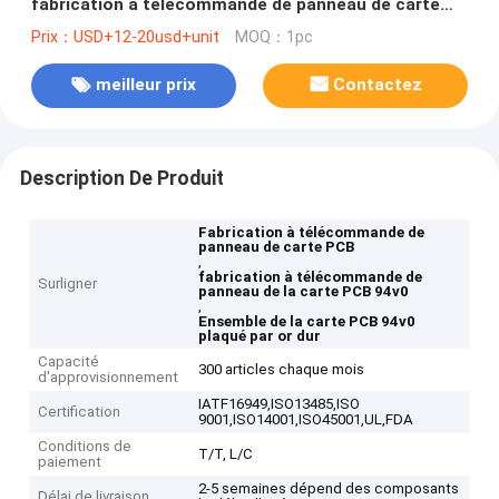
fabrication à télécommande de panneau de carte
PCB
Prix：USD+12-20usd+unit
MOQ：1pc
meilleur prix
Contactez
Description De Produit
Fabrication à télécommande de
panneau de carte PCB
,
fabrication à télécommande de
Surligner
panneau de la carte PCB 94v0
,
Ensemble de la carte PCB 94v0
plaqué par or dur
Capacité
300 articles chaque mois
d'approvisionnement
IATF16949,ISO13485,ISO
Certification
9001,ISO14001,ISO45001,UL,FDA
Conditions de
T/T, L/C
paiement
2-5 semaines dépend des composants
Délai de livraison