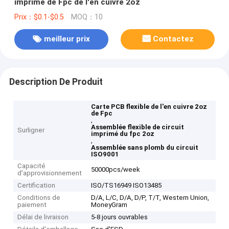
imprimé de Fpc de l'en cuivre 2oz
Prix：$0.1-$0.5
MOQ：10
meilleur prix
Contactez
Description De Produit
Carte PCB flexible de l'en cuivre 2oz
de Fpc
,
Assemblée flexible de circuit
Surligner
imprimé du fpc 2oz
,
Assemblée sans plomb du circuit
ISO9001
Capacité
50000pcs/week
d'approvisionnement
Certification
ISO/TS16949 ISO13485
Conditions de
D/A, L/C, D/A, D/P, T/T, Western Union,
paiement
MoneyGram
Délai de livraison
5-8 jours ouvrables