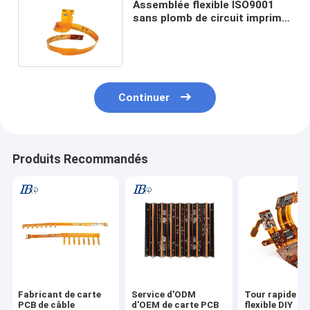
Assemblée flexible ISO9001
sans plomb de circuit imprimé
de Fpc de l'en cuivre 2oz
Continuer
Produits Recommandés
Fabricant de carte
Service d'ODM
Tour rapide P
PCB de câble
d'OEM de carte PCB
flexible DIY