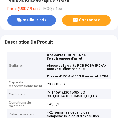
PCBA de l'électronique d'arrêt II
Prix：$USD7-9 unit
MOQ：1pc
meilleur prix
Contactez
Description De Produit
Une carte PCB PCBA de
l'électronique d'arrêt
,
Surligner
classe de la carte PCB PCBA IPC-A-
600G de l'électronique II
,
Classe d'IPC A-600G II un arrêt PCBA
Capacité
200000PCS
d'approvisionnement
IATF16949,ISO13485,ISO
Certification
9001,ISO14001,ISO45001,UL,FDA
Conditions de
L/C, T/T
paiement
4-20 semaines dépend des
Délai de livraison
composants le délai d'exécution