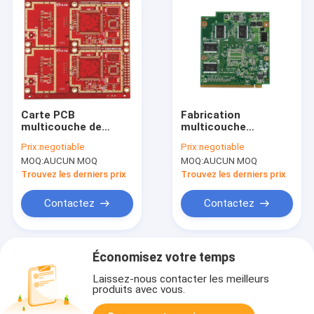
Carte PCB
Fabrication
multicouche de
multicouche
l'Assemblée HASL
médicale de carte
Prix:
negotiable
Prix:
negotiable
l'ENIG HDI de carte
PCB de la conception
MOQ:
AUCUN MOQ
MOQ:
AUCUN MOQ
PCB de prototype
CEM1 CEM3
d'automobile de 1OZ
d'Assemblée de carte
Trouvez les derniers prix
Trouvez les derniers prix
2OZ
PCB de dispositifs
Contactez
Contactez
Économisez votre temps
Laissez-nous contacter les meilleurs
produits avec vous.