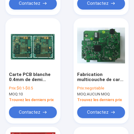
Contactez
Contactez
Carte PCB blanche
Fabrication
0.4mm de demi
multicouche de carte
d'électrodéposition
PCB de tour de CEM1
Prix:
$0.1-$0.5
Prix:
negotiable
de Vias HDI
CEM3 de prototypes
MOQ:
10
MOQ:
AUCUN MOQ
électronique carte
rapides de carte PCB
mère de carte
Trouvez les derniers prix
Trouvez les derniers prix
Contactez
Contactez