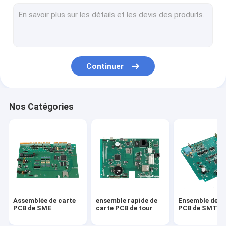
PCBA
PCBS MULTICOUCHE
CARTE PCB D'ALU
Continuer
PCBs flexible
Carte PCB de Flex Rigid
Nos Catégories
Assemblée de carte PCB de prototype
PCBA des véhicules à moteur
pcba médical
Prototypes rapides de carte PCB de tour
Assemblée de carte
ensemble rapide de
Ensemble de c
Assemblée industrielle de carte PCB
PCB de SME
carte PCB de tour
PCB de SMT