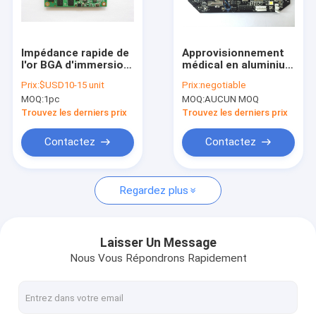
Visite d'usine
Contrôle de qualité
Impédance rapide de
Approvisionnement
l'or BGA d'immersion
médical en aluminium
Contactez-nous
d'Assemblée de carte
de composant
Prix:
$USD10-15 unit
Prix:
negotiable
PCB de tour de
électronique de BT
MOQ:
1pc
MOQ:
AUCUN MOQ
fabrication
PCBA HASL OSP
Demandez une citation
multicouche de carte
Trouvez les derniers prix
Trouvez les derniers prix
PCB
Contactez
Contactez
Assemblée de carte PCB de SME
Regardez plus
ensemble rapide de carte PCB de tour
Ensemble de carte PCB de SMT
Laisser Un Message
Nous Vous Répondrons Rapidement
Assemblée clés en main de carte PCB
2 couches de carte PCB