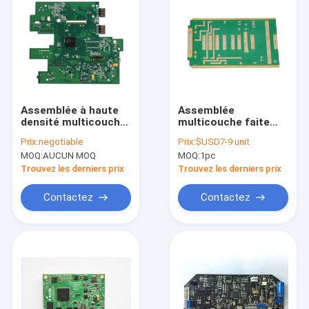
Assemblée à haute
Assemblée
densité multicouche
multicouche faite
de carte PCB de la
sur commande de
Prix:
negotiable
Prix:
$USD7-9 unit
fabrication 4mil BGA
fabrication de carte
MOQ:
AUCUN MOQ
MOQ:
1pc
de carte PCB d'OEM
PCB d'ISO9001
ISO14001 pour le
Trouvez les derniers prix
Trouvez les derniers prix
conseil de micro-
onde
Contactez
Contactez
Maison
Produits
Au sujet de nous