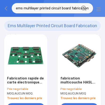
Ems Multilayer Printed Circuit Board Fabrication
(13)
Fabrication rapide de
fabrication
carte électronique
multicouche HASL
multicouche
OSP de carte
Prix:
negotiable
Prix:
negotiable
d'Assemblée de carte
électronique de
MOQ:
AUCUN MOQ
MOQ:
AUCUN MOQ
PCB d'IBE SME
800mm*508mm
Trouvez les derniers prix
Trouvez les derniers prix