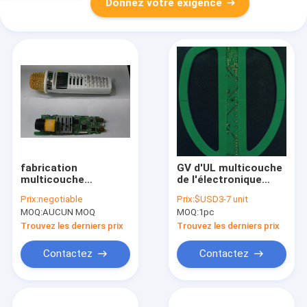
Donnez votre exigence
fabrication
GV d'UL multicouche
multicouche
de l'électronique
électronique HASL
PCBA d'IMMERSION
Prix:
negotiable
Prix:
$USD3-7 unit
sans plomb de carte
d'Assemblée de carte
MOQ:
AUCUN MOQ
MOQ:
1pc
PCB de 4mil Pcba
PCB de SMT d'arrêt
de l'ENIG un
Trouvez les derniers prix
Trouvez les derniers prix
Contactez
Contactez