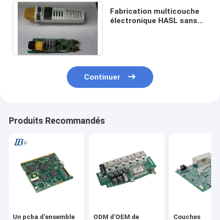
Fabrication multicouche
électronique HASL sans
plomb de carte PCB de
4mil Pcba
Continuer
Produits Recommandés
Un pcba d'ensemble
ODM d'OEM de
Couches