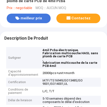
plomb de carte PCB de 4mil Pcba
Prix：negotiable
MOQ：AUCUN MOQ
meilleur prix
Contactez
Description De Produit
,
4mil Pcba électronique
Fabrication multicouche HASL sans
plomb de carte PCB
Surligner
,
fabrication multicouche de la carte
PCB 4mil
Capacité
20000pcs+unit+month
d'approvisionnement
IATF/TS16949,ISO13485,ISO
Certification
9001,ISO14001,UL
Conditions de
L/C, T/T
paiement
5-10 semaines dépend des
Délai de livraison
composants le délai d'exécution