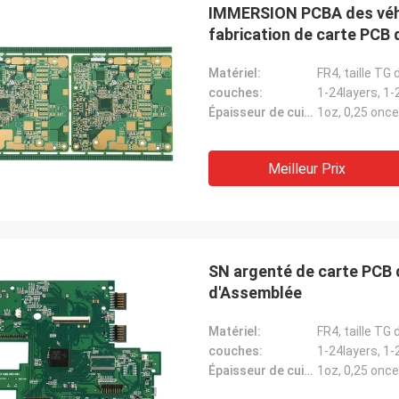
IMMERSION PCBA des véhi
fabrication de carte PCB
Matériel:
FR4, taille T
couches:
1-24layers, 1-
Épaisseur de cuivre:
1oz, 0,25 onc
Meilleur Prix
SN argenté de carte PCB 
d'Assemblée
Matériel:
FR4, taille T
couches:
1-24layers, 1-
Épaisseur de cuivre:
1oz, 0,25 onc