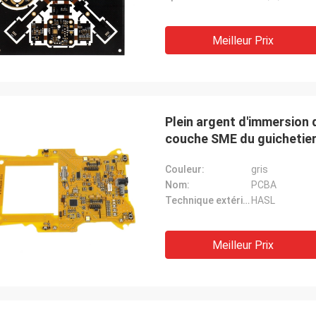
Meilleur Prix
Plein argent d'immersion 
couche SME du guichetier
Couleur:
gris
Nom:
PCBA
Technique extérieur:
HASL
Meilleur Prix