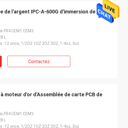
re de l'argent IPC-A-600G d'immersion de
G de FR4 CEM1 CEM3
28 L
es -12 once, 1/2OZ 1OZ 2OZ 3OZ, 1-4oz, 3oz
Contactez
 à moteur d'or d'Assemblée de carte PCB de
G de FR4 CEM1 CEM3
28 L
es -12 once, 1/2OZ 1OZ 2OZ 3OZ, 1-4oz, 3oz