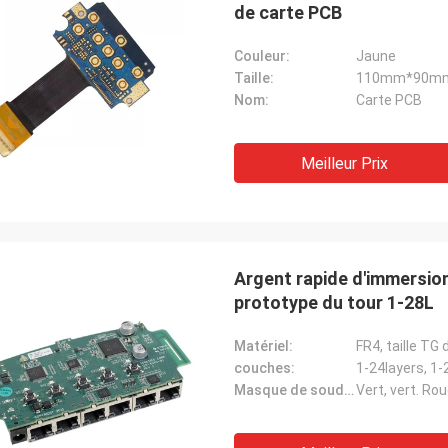
de carte PCB
Couleur:
Jaune
Taille:
110mm*90m
Nom:
Carte PCB
Meilleur Prix
Argent rapide d'immersio
prototype du tour 1-28L
Matériel:
FR4, taille T
couches:
1-24layers, 1-
Masque de soudure:
Vert, vert. Rou