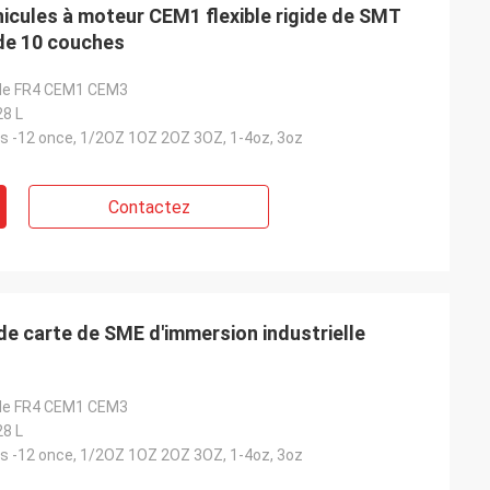
cules à moteur CEM1 flexible rigide de SMT
 de 10 couches
G de FR4 CEM1 CEM3
28 L
es -12 once, 1/2OZ 1OZ 2OZ 3OZ, 1-4oz, 3oz
Contactez
de carte de SME d'immersion industrielle
G de FR4 CEM1 CEM3
28 L
es -12 once, 1/2OZ 1OZ 2OZ 3OZ, 1-4oz, 3oz