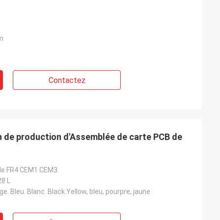
m
Contactez
n de production d'Assemblée de carte PCB de
G de FR4 CEM1 CEM3
28 L
ge. Bleu. Blanc. Black.Yellow, bleu, pourpre, jaune