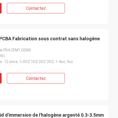
Contactez
PCBA Fabrication sous contrat sans halogène
G de FR4 CEM1 CEM3
28 L
es -12 once, 1/2OZ 1OZ 2OZ 3OZ, 1-4oz, 3oz
Contactez
igid d'immersion de l'halogène argenté 0.3-3.5mm