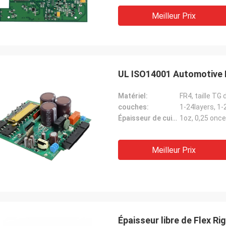
Meilleur Prix
UL ISO14001 Automotive 
Matériel:
FR4, taille T
couches:
1-24layers, 1-
Épaisseur de cuivre:
1oz, 0,25 onc
Meilleur Prix
Épaisseur libre de Flex R