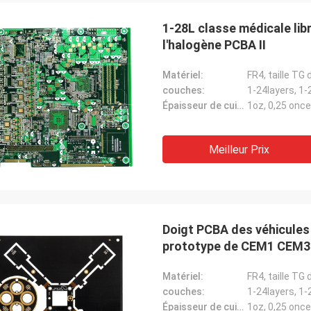
1-28L classe médicale lib
l'halogène PCBA II
Matériel:
FR4, taille T
couches:
1-24layers, 1-
Épaisseur de cuivre:
1oz, 0,25 onc
Meilleur Prix
Doigt PCBA des véhicules
prototype de CEM1 CEM3
Matériel:
FR4, taille T
couches:
1-24layers, 1-
Épaisseur de cuivre:
1oz, 0,25 onc