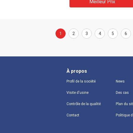
Meilleur Prix
1
2
3
4
5
6
À propos
Profil de la société
News
Visite d'usine
Des cas
Contrôle de la qualité
Plan du si
Contact