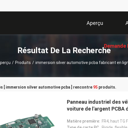
Aperçu
A
Demande 
Résultat De La Recherche
perçu
/
Produits
/
immersion silver automotive pcba fabricant en lig
Soumissi
s [ immersion silver automotive pcba ] rencontre
95
produits.
Panneau industriel des v
voiture de l'argent PCBA
Matière première:
FR4, haut TG F
Type de carte PCB:
Rigide, flexible