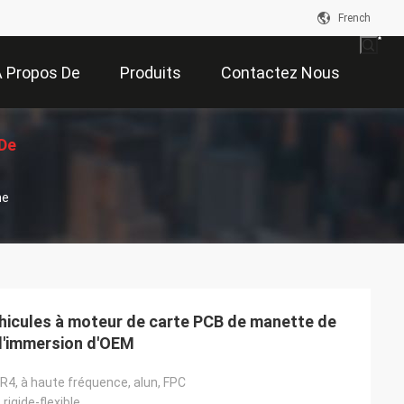
French
 Propos De
Produits
Contactez Nous
De
Nous
ne
on
éhicules à moteur de carte PCB de manette de
 d'immersion d'OEM
R4, à haute fréquence, alun, FPC
, rigide-flexible