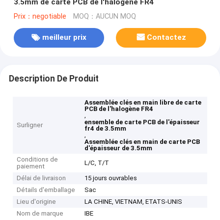
3.5mm de carte PCB de l'halogène FR4
Prix：negotiable
MOQ：AUCUN MOQ
meilleur prix
Contactez
Description De Produit
Assemblée clés en main libre de carte
PCB de l'halogène FR4
,
ensemble de carte PCB de l'épaisseur
Surligner
fr4 de 3.5mm
,
Assemblée clés en main de carte PCB
d'épaisseur de 3.5mm
Conditions de
L/C, T/T
paiement
Délai de livraison
15 jours ouvrables
Détails d'emballage
Sac
Lieu d'origine
LA CHINE, VIETNAM, ETATS-UNIS
Nom de marque
IBE