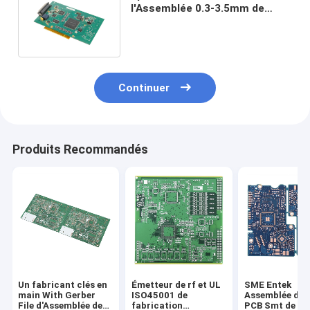
l'Assemblée 0.3-3.5mm de
carte PCB de l'halogène FR4
Continuer
Produits Recommandés
Un fabricant clés en
Émetteur de rf et UL
SME Entek
main With Gerber
ISO45001 de
Assemblée de 
File d'Assemblée de
fabrication
PCB Smt de câ