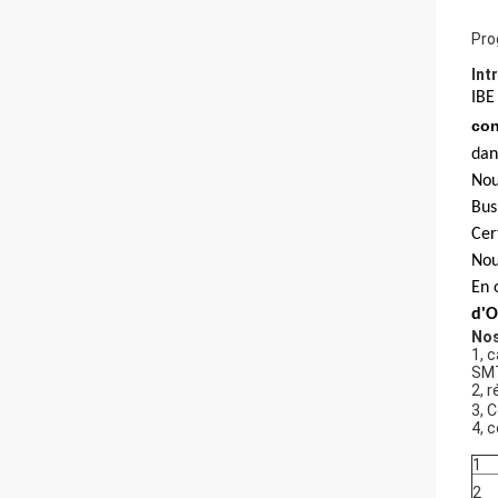
Pro
Int
IBE
con
dan
Nou
Bus
Cer
Nou
En 
d'O
Nos
1, 
SMT
2, 
3, 
4, 
1
2