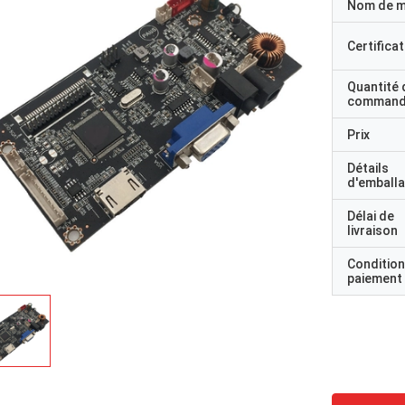
Nom de 
Certificat
Quantité 
command
Prix
Détails
d'emball
Délai de
livraison
Condition
paiement