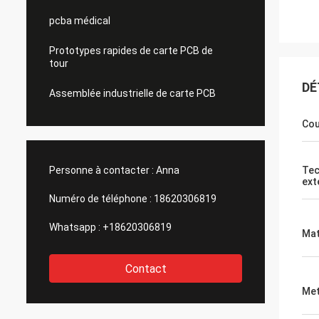
pcba médical
Prototypes rapides de carte PCB de
tour
DÉ
Assemblée industrielle de carte PCB
Cou
Personne à contacter :
Anna
Tec
ext
Numéro de téléphone :
18620306819
Whatsapp :
+18620306819
Mat
Contact
Met