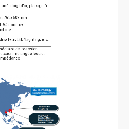
ané, doigt d'or, placage à
mm : 762x508mm
: 1-64 couches
achine
dinateur, LED/Lighting, etc.
rmédiaire de, pression
ression mélangée locale,
d'impédance