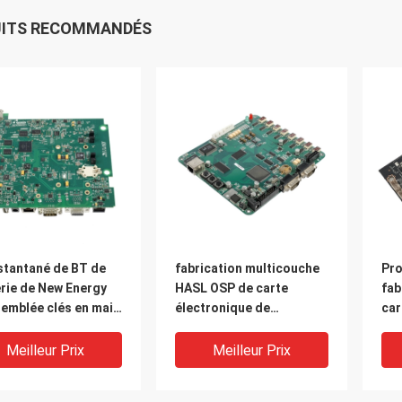
UITS RECOMMANDÉS
stantané de BT de
fabrication multicouche
Pro
rie de New Energy
HASL OSP de carte
fab
semblée clés en main
électronique de
car
uminium de carte
800mm*508mm
de 
en 
Meilleur Prix
Meilleur Prix