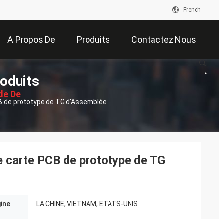
French
A Propos De
Produits
Contactez Nous
oduits
Nous
de De
CB de prototype de TG d'Assemblée
ssion
de carte PCB de prototype de TG
gine
LA CHINE, VIETNAM, ETATS-UNIS