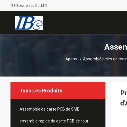
IBE ELectronics Co.,LTD
Assem
Aperçu
/
Assemblée clés en main
Tous Les Produits
Pr
d'
Assemblée de carte PCB de SME
ensemble rapide de carte PCB de tour