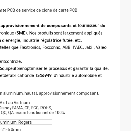
rte PCB de service de clone de carte PCB
approvisionnement de composants et
de
,
fournisseur
ronique (
SME
).
Nos produits sont largement appliqués
d'énergie, industrie régulatrice futée, etc.
lles que Flextronics, Foxconno, ABB, l'AEC, Jabil, Valeo,
entcontrôlé.
Squipeutbienoptimiser
le processus et garantir la qualité.
etdefabricationde
TS16949
, d'industrie automobile et
es, en aluminium, hauts), approvisionnement composant,
SA et au Vietnam
 Disney FAMA, CE, FCC, ROHS,
C, QC, QA, essai fonctionnel de 100%
aluminium, Rogers
 0.21-6.0mm