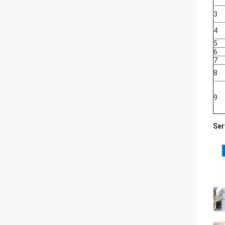
3
4
5
6
7
8
9
Ser