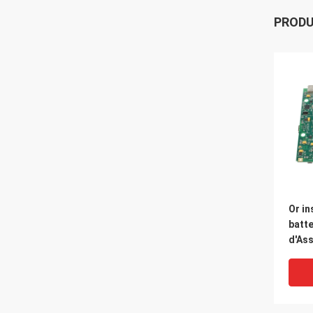
PROD
Or in
batte
d'As
en al
PCB