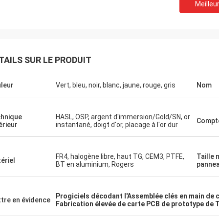
Meilleur
TAILS SUR LE PRODUIT
leur
Vert, bleu, noir, blanc, jaune, rouge, gris
Nom
hnique
HASL, OSP, argent d'immersion/Gold/SN, or
Compt
érieur
instantané, doigt d'or, placage à l'or dur
FR4, halogène libre, haut TG, CEM3, PTFE,
Taille
ériel
BT en aluminium, Rogers
panne
Progiciels décodant l'Assemblée clés en main de 
tre en évidence
Fabrication élevée de carte PCB de prototype de 