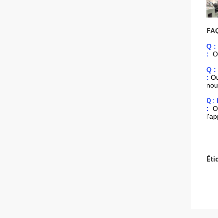
FA
Q : 
:
O
Q : 
:
Ou
nou
Q :
:
O
l'a
Éti