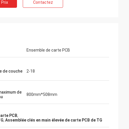
 Prix
Contactez
Ensemble de carte PCB
e de couche
2-18
 maximum de
800mm*508mm
au
carte PCB
,
TG
,
Assemblée clés en main élevée de carte PCB de TG