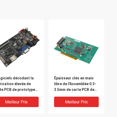
giciels décodant la
Épaisseur clés en main
rication élevée de
libre de l'Assemblée 0.3-
te PCB de prototype
3.5mm de carte PCB de
TG d'Assemblée clés
l'halogène FR4
main de carte PCB
Meilleur Prix
Meilleur Prix