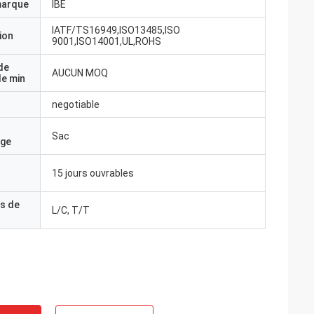
marque
IBE
IATF/TS16949,ISO13485,ISO
ion
9001,ISO14001,UL,ROHS
de
AUCUN MOQ
e min
negotiable
Sac
age
15 jours ouvrables
s de
L/C, T/T