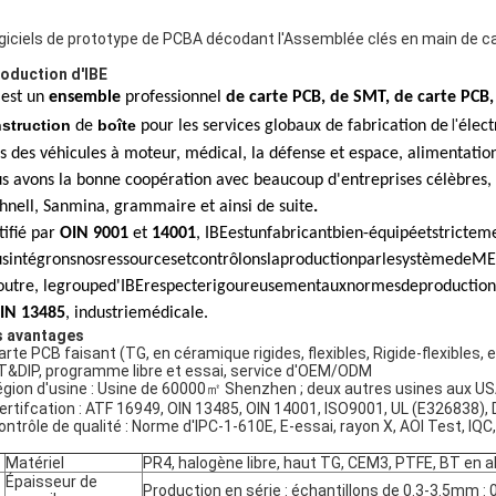
giciels de prototype de PCBA décodant l'Assemblée clés en main de ca
roduction d'IBE
 est un
ensemble
professionnel
de carte PCB, de SMT, de carte PCB
struction
boîte
l'
de
pour les services globaux de fabrication de
élect
s des véhicules à moteur, médical, la défense et espace, alimentation 
s avons la bonne coopération avec beaucoup d'entreprises célèbres, te
hnell, Sanmina, grammaire et ainsi de suite
.
tifié par
OIN 9001
et
14001
, IBEestunfabricantbien-équipéetstrictem
sintégronsnosressourcesetcontrôlonslaproductionparlesystèmedeME
outre, legrouped'IBErespecterigoureusementauxnormesdeproduction
IN 13485
, industriemédicale.
 avantages
carte PCB faisant (TG, en céramique rigides, flexibles, Rigide-flexibl
&DIP, programme libre et essai, service d'OEM/ODM
région d'usine : Usine de 60000㎡ Shenzhen ; deux autres usines aux U
Certifcation : ATF 16949, OIN 13485, OIN 14001, ISO9001, UL (E326838),
contrôle de qualité : Norme d'IPC-1-610E, E-essai, rayon X, AOI Test, IQ
Matériel
PR4, halogène libre, haut TG, CEM3, PTFE, BT en 
Épaisseur de
Production en série : échantillons de 0.3-3.5mm :