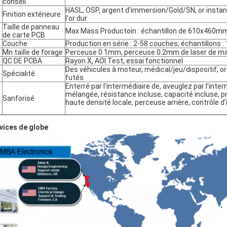
conseil
HASL, OSP, argent d'immersion/Gold/SN, or instant
Finition extérieure
l'or dur
Taille de panneau
Max Mass Productoin : échantillon de 610x460
de carte PCB
Couche
Production en série : 2-58 couches, échantillons 
Mn taille de forage
Perceuse 0.1mm, perceuse 0.2mm de laser de m
QC DE PCBA
Rayon X, AOI Test, essai fonctionnel
Des véhicules à moteur, médical/jeu/dispositif, or
Spécialité
futés
Enterré par l'intermédiaire de, aveuglez par l'inte
mélangée, résistance incluse, capacité incluse, p
Sanforisé
haute densité locale, perceuse arrière, contrôle 
vices de globe