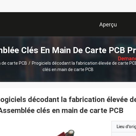
Aperçu
描
blée Clés En Main De Carte PCB Pr
述
Deman
 de carte PCB
/
Progiciels décodant la fabrication élevée de carte P
clés en main de carte PCB
Soumi
ogiciels décodant la fabrication élevée 
Assemblée clés en main de carte PCB
Lieu d'ori