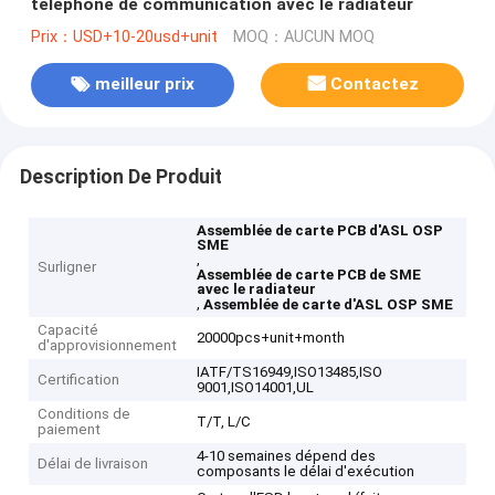
téléphone de communication avec le radiateur
Prix：USD+10-20usd+unit
MOQ：AUCUN MOQ
meilleur prix
Contactez
Description De Produit
Assemblée de carte PCB d'ASL OSP
SME
,
Surligner
Assemblée de carte PCB de SME
avec le radiateur
,
Assemblée de carte d'ASL OSP SME
Capacité
20000pcs+unit+month
d'approvisionnement
IATF/TS16949,ISO13485,ISO
Certification
9001,ISO14001,UL
Conditions de
T/T, L/C
paiement
4-10 semaines dépend des
Délai de livraison
composants le délai d'exécution