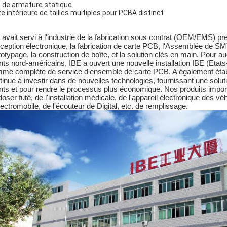
 de armature statique.
te intérieure de tailles multiples pour PCBA distinct
 avait servi à l'industrie de la fabrication sous contrat (OEM/EMS) p
ception électronique, la fabrication de carte PCB, l'Assemblée de S
totypage, la construction de boîte, et la solution clés en main. Pour a
ents nord-américains, IBE a ouvert une nouvelle installation IBE (Eta
me complète de service d'ensemble de carte PCB. A également établi
tinue à investir dans de nouvelles technologies, fournissant une solu
ents et pour rendre le processus plus économique. Nos produits impo
doser futé, de l'installation médicale, de l'appareil électronique des v
lectromobile, de l'écouteur de Digital, etc. de remplissage.