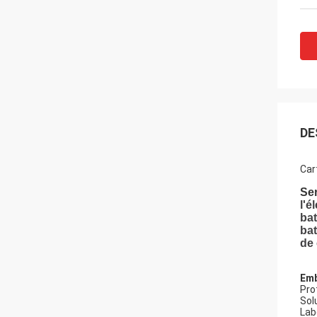
DE
Car
Ser
l'é
bat
bat
de 
Emb
Pro
Sol
Lab