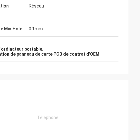
ation
Réseau
de Min.Hole
0.1mm
'ordinateur portable
,
ation de panneau de carte PCB de contrat d'OEM