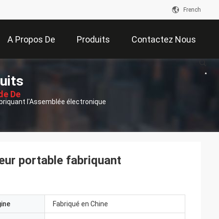
French
A Propos De
Produits
Contactez Nous
uits
Nous
de De
briquant l'Assemblée électronique
ssion
eur portable fabriquant
gine
Fabriqué en Chine