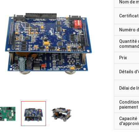
Nom de 
Certificat
Numéro d
Quantité 
command
Prix
Détails d
Délai de l
Condition
paiement
Capacité
d'approv