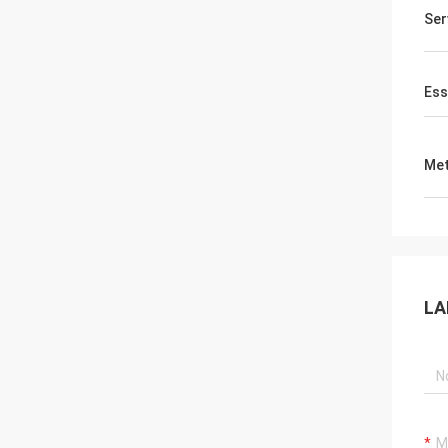
Ser
Ess
Met
LA