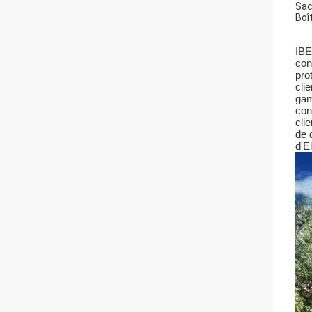
Sac
Boî
IBE
con
pro
cli
gam
con
cli
de 
d'E