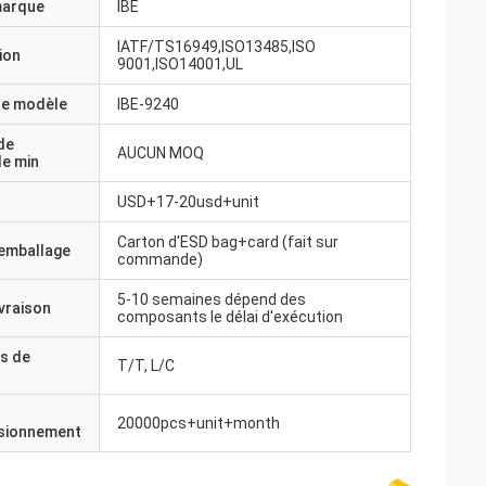
marque
IBE
IATF/TS16949,ISO13485,ISO
ion
9001,ISO14001,UL
e modèle
IBE-9240
de
AUCUN MOQ
e min
USD+17-20usd+unit
Carton d'ESD bag+card (fait sur
'emballage
commande)
5-10 semaines dépend des
ivraison
composants le délai d'exécution
s de
T/T, L/C
20000pcs+unit+month
isionnement