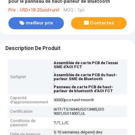
pour le panneau de haut-parleur de Bluetooth
Prix：USD+18-20usd+unit
MOQ：1pc
meilleur prix
Contactez
Description De Produit
Assemblée de carte PCB de l'essai
SME d'AOI FCT
,
Assemblée de carte PCB du haut-
Surligner
parleur SME de Bluetooth
,
Panneau de carte PCB de haut-
parleur de bluetooth d'AOI FCT
Capacité
30000pcs+unit+month
d'approvisionnement
IATF/TS16949,ISO13485,ISO
Certification
9001,ISO14001,UL
Conditions de
T/T, L/C
paiement
5-10 semaines dépend des
Délai de livraison