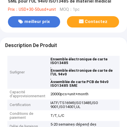
SME pour l'UL 94v0 ISO13485 de matériel médical
Prix：USD+30-50usd+unit
MOQ：1pc
meilleur prix
Contactez
Description De Produit
Ensemble électronique de carte
ISO13485
,
Ensemble électronique de carte de
Surligner
l'UL 94v0
,
Assemblée de carte PCB de 94v0
ISO13485 SME
Capacité
20000pcs+unit+month
d'approvisionnement
IATF/TS16949,ISO13485,ISO
Certification
9001,ISO14001,UL
Conditions de
T/T, L/C
paiement
5-20 semaines dépend des
Délai de livraison