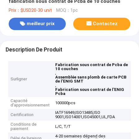
fabrication sous contrat de Pcba de 10 couches
Prix：$USD20-30 unit
MOQ：1pc
meilleur prix
Contactez
Description De Produit
Fabrication sous contrat de Pcba de
10 couches
,
Assemblée sans plomb de carte PCB
Surligner
de l'ENIG SMT
,
Fabrication sous contrat de l'ENIG
Pcba
Capacité
100000pcs
d'approvisionnement
IATF16949,ISO13485,ISO
Certification
9001,ISO14001,ISO45001,UL,FDA
Conditions de
L/C, T/T
paiement
4-20 semaines dépend des
Délai de livraison