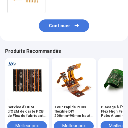
d'ODM d'OEM
Continuer
Produits Recommandés
Service d'ODM
Tour rapide PCBs
Placage à l'or 
d'OEM de carte PCB
flexible DIY
Flex High Fre
de Flex de fabricant
200mm*90mm haut
Pcbs Aluminu
d'Assemblée du
TG d'IATF TS16949
de 4 couches
dispositif médical
Meilleur prix
Meilleur prix
Meilleur p