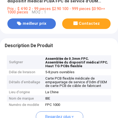
dispositif médical PCBA FPC de service d'ODM
d'OEM
Prix：$ 4.90 2 - 99 pieces $2.90 100 - 999 pieces $0.90>=
1000 pieces
MOQ：1
meilleur prix
Contactez
Description De Produit
,
Assemblée de 0.3mm FPC
Surligner
,
Assemblée du dispositif médical FPC
Haut TG PCBs flexible
Délai de livraison
5-8 jours ouvrables
Carte PCB flexible médicale de
Détails d'emballage
empaquetage de service d'Odm d'OEM
de carte PCB de câble de fabricant
Lieu d'origine
La Chine
Nom de marque
IBE
Numéro de modèle
FPC 1000
Regardez plus