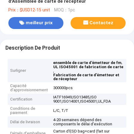
d'Assemblée de carte de récepteur
Prix：$USD12-15 unit
MOQ：1pc
meilleur prix
Contactez
Description De Produit
,
ensemble de carte d'émetteur de fm
UL ISO45001 de fabrication de carte
Surligner
,
Fabrication de carte d'émetteur et
de récepteur
Capacité
300000pcs
d'approvisionnement
IATF16949,ISO13485,ISO
Certification
9001,ISO14001,ISO45001,UL,FDA
Conditions de
L/C, T/T
paiement
4-20 semaines dépend des
Délai de livraison
composants le délai d'exécution
Carton d'ESD bag+card (fait sur
Détails d'emballage