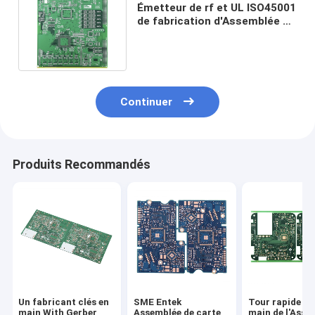
Émetteur de rf et UL ISO45001
de fabrication d'Assemblée de
carte de récepteur
Continuer
Produits Recommandés
Un fabricant clés en
SME Entek
Tour rapide cl
main With Gerber
Assemblée de carte
main de l'Asse