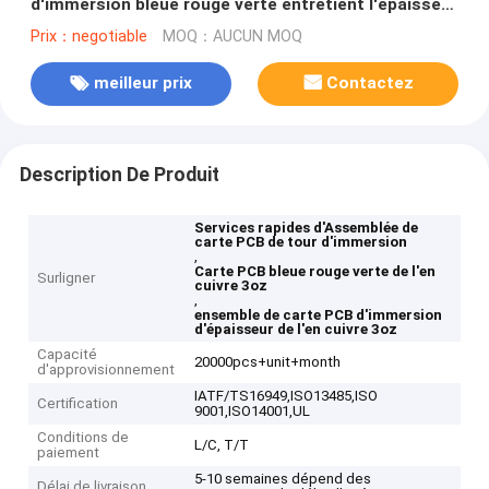
d'immersion bleue rouge verte entretient l'épaisseur
de l'en cuivre 3oz
Prix：negotiable
MOQ：AUCUN MOQ
meilleur prix
Contactez
Description De Produit
Services rapides d'Assemblée de
carte PCB de tour d'immersion
,
Carte PCB bleue rouge verte de l'en
Surligner
cuivre 3oz
,
ensemble de carte PCB d'immersion
d'épaisseur de l'en cuivre 3oz
Capacité
20000pcs+unit+month
d'approvisionnement
IATF/TS16949,ISO13485,ISO
Certification
9001,ISO14001,UL
Conditions de
L/C, T/T
paiement
5-10 semaines dépend des
Délai de livraison