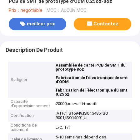
PCB de SMT de prototype d'ODM 0.25oz-8oz
Prix：negotiable
MOQ：AUCUN MOQ
meilleur prix
Contactez
Description De Produit
Assemblée de carte PCB de SMT du
prototype 8oz
,
Fabrication de l'électronique de smt
Surligner
d'ODM
,
fabrication de l'électronique du smt
0.25oz
Capacité
20000pcs+unit+month
d'approvisionnement
IATF/TS16949,ISO13485,ISO
Certification
9001,ISO14001,UL
Conditions de
L/C, T/T
paiement
5-10 semaines dépend des
Délai de livraison