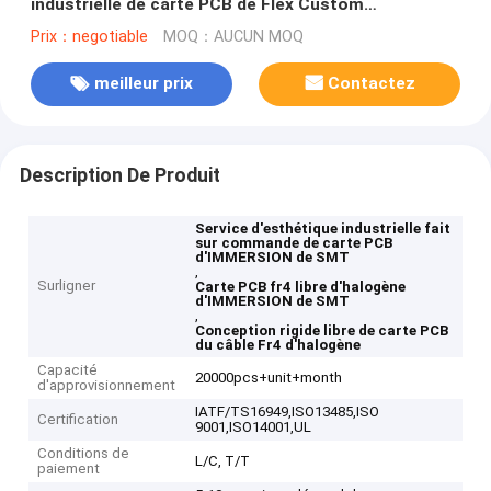
industrielle de carte PCB de Flex Custom
d'IMMERSION de SMT
Prix：negotiable
MOQ：AUCUN MOQ
meilleur prix
Contactez
Description De Produit
Service d'esthétique industrielle fait
sur commande de carte PCB
d'IMMERSION de SMT
,
Surligner
Carte PCB fr4 libre d'halogène
d'IMMERSION de SMT
,
Conception rigide libre de carte PCB
du câble Fr4 d'halogène
Capacité
20000pcs+unit+month
d'approvisionnement
IATF/TS16949,ISO13485,ISO
Certification
9001,ISO14001,UL
Conditions de
L/C, T/T
paiement