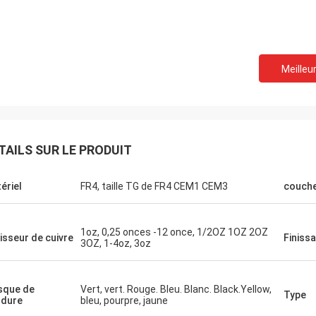
Meilleur
TAILS SUR LE PRODUIT
ériel
FR4, taille TG de FR4 CEM1 CEM3
couch
1oz, 0,25 onces -12 once, 1/2OZ 1OZ 2OZ
isseur de cuivre
Finiss
3OZ, 1-4oz, 3oz
sque de
Vert, vert. Rouge. Bleu. Blanc. Black.Yellow,
Type
dure
bleu, pourpre, jaune