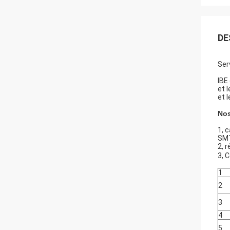
DE
Ser
IBE
et 
et 
Nos
1, 
SMT
2, 
3, 
1
2
3
4
5