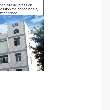
rmédiaire de, pression
ression mélangée locale,
d'impédance