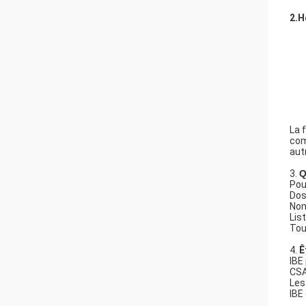
FA
1.
Q