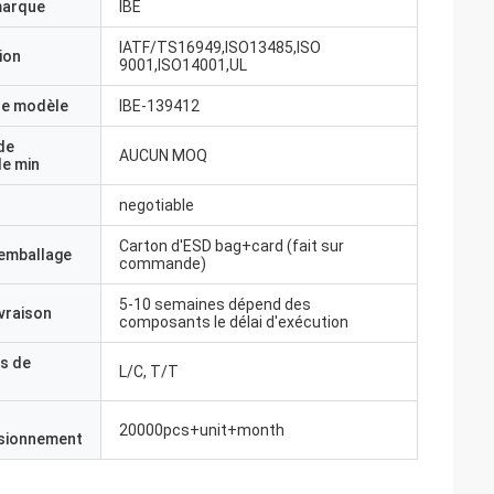
marque
IBE
IATF/TS16949,ISO13485,ISO
ion
9001,ISO14001,UL
e modèle
IBE-139412
de
AUCUN MOQ
e min
negotiable
Carton d'ESD bag+card (fait sur
'emballage
commande)
5-10 semaines dépend des
ivraison
composants le délai d'exécution
s de
L/C, T/T
20000pcs+unit+month
isionnement