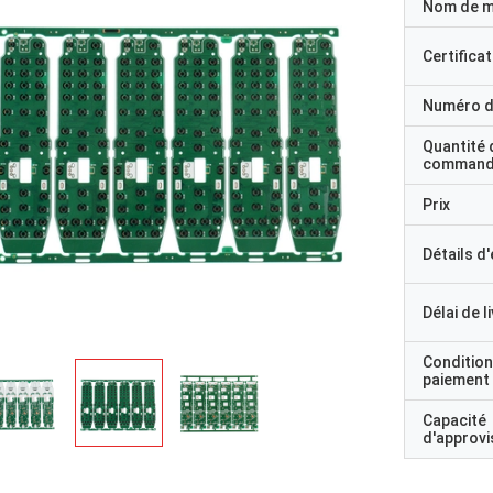
Nom de 
Certificat
Numéro d
Quantité 
command
Prix
Détails d
Délai de l
Condition
paiement
Capacité
d'approv