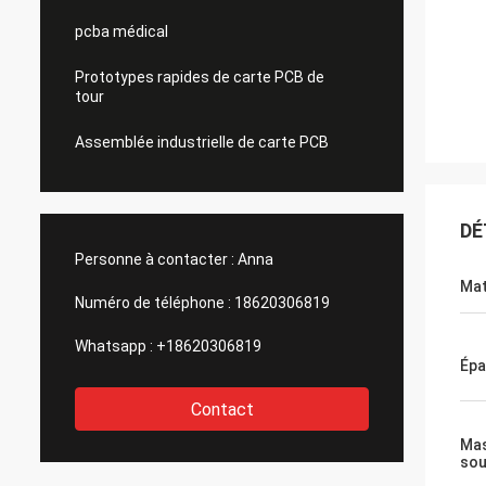
pcba médical
Prototypes rapides de carte PCB de
tour
Assemblée industrielle de carte PCB
DÉ
Personne à contacter :
Anna
Mat
Numéro de téléphone :
18620306819
Whatsapp :
+18620306819
Épa
Contact
Ma
sou