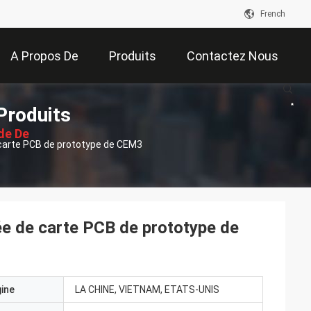
French
A Propos De
Produits
Contactez Nous
Produits
Nous
de De
 carte PCB de prototype de CEM3
ssion
ée de carte PCB de prototype de
gine
LA CHINE, VIETNAM, ETATS-UNIS