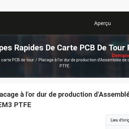
Aperçu
描
pes Rapides De Carte PCB De Tour 
述
Deman
 carte PCB de tour
/
Placage à l'or dur de production d'Assemblée de
PTFE
Soumi
acage à l'or dur de production d'Assembl
EM3 PTFE
Lieu d'ori