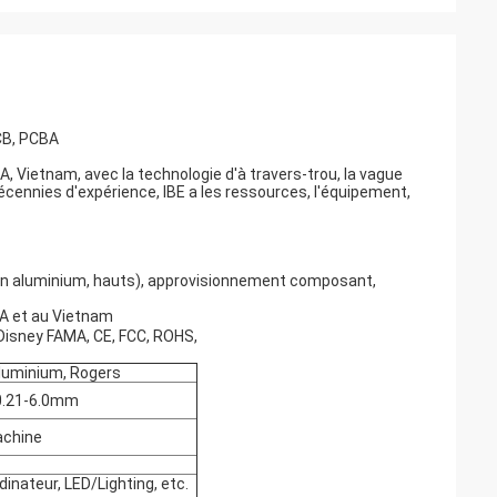
PCB, PCBA
A, Vietnam, avec la technologie d'à travers-trou, la vague
 décennies d'expérience, IBE a les ressources, l'équipement,
es, en aluminium, hauts), approvisionnement composant,
SA et au Vietnam
 Disney FAMA, CE, FCC, ROHS,
aluminium, Rogers
 0.21-6.0mm
achine
dinateur, LED/Lighting, etc.