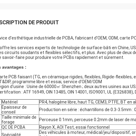
SCRIPTION DE PRODUIT
vice d'esthétique industrielle de PCBA, fabricant d'OEM, ODM, carte 
 offre les services experts de technologie de surface-bâti en Chine, US
les circuits soudants et flexibles sélectifs, et plus. Avec plus de deux
le savoir-faire pour produire votre PCBs rapidement et sûrement.
 avantages :
carte PCB faisant (TG, en céramique rigides, flexibles, Rigide-flexibl
&DIP, programme libre et essai, service d'OEM/ODM
région d'usine : Usine de 60000㎡ Shenzhen ; deux autres usines aux U
Certifcation : ATF 16949, OIN 13485, OIN 14001, ISO9001, UL (E326838),
Matériel
PR4, halogène libre, haut TG, CEM3, PTFE, BT en 
Épaisseur de
Production en série : échantillons de 0.3-3.5mm :
conseil
Taille minimale de
Perceuse 0.1mm, perceuse 0.2mm de laser de m
forage
QC DE PCBA
Rayon X, AOI Test, essai fonctionnel
Des véhicules à moteur, médical/jeu/dispositif, or
Spécialité