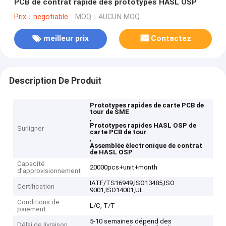
PCB de contrat rapide des prototypes HASL OSP
Prix：negotiable
MOQ：AUCUN MOQ
meilleur prix
Contactez
Description De Produit
Prototypes rapides de carte PCB de
tour de SME
,
Prototypes rapides HASL OSP de
Surligner
carte PCB de tour
,
Assemblée électronique de contrat
de HASL OSP
Capacité
20000pcs+unit+month
d'approvisionnement
IATF/TS16949,ISO13485,ISO
Certification
9001,ISO14001,UL
Conditions de
L/C, T/T
paiement
5-10 semaines dépend des
Délai de livraison